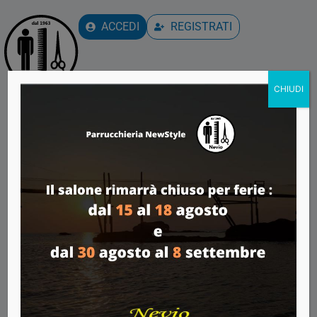
ACCEDI
REGISTRATI
CHIUDI
Avviso
Hai bisogno di un altro servizio?
Dovresti modificare o cancellare una prenotazione già
effettuata?
Chiamaci:
0734 996265
347 515 6289